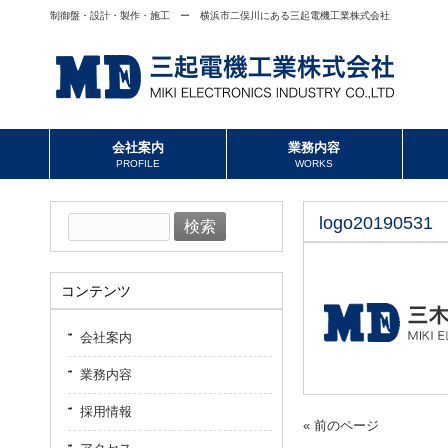
制御盤・設計・製作・施工 ー 横浜市二俣川にある三起電機工業株式会社
会社案内
業務内容
PROFILE
WORKS
logo20190531
検
索:
コンテンツ
会社案内
業務内容
採用情報
« 前のページ